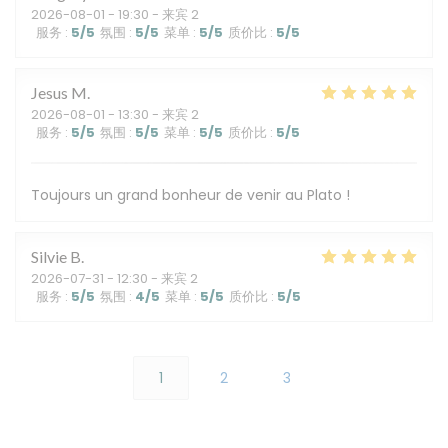
2026-08-01
- 19:30 - 来宾 2
服务
:
5
/5
氛围
:
5
/5
菜单
:
5
/5
质价比
:
5
/5
Jesus
M
2026-08-01
- 13:30 - 来宾 2
服务
:
5
/5
氛围
:
5
/5
菜单
:
5
/5
质价比
:
5
/5
Toujours un grand bonheur de venir au Plato !
Silvie
B
2026-07-31
- 12:30 - 来宾 2
服务
:
5
/5
氛围
:
4
/5
菜单
:
5
/5
质价比
:
5
/5
1
2
3