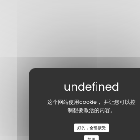
这个网站使用cookie， 并让您可以控
制想要激活的内容。
好的，全部接受
禁用