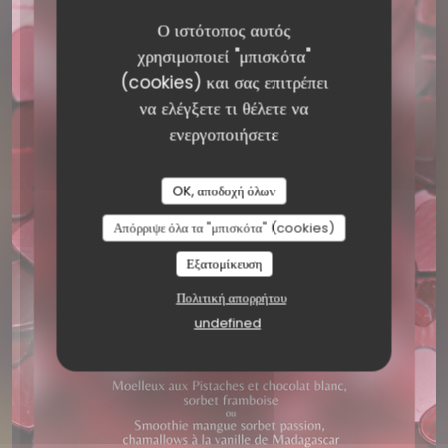
Ο ιστότοπος αυτός
χρησιμοποιεί "μπισκότα"
(cookies) και σας επιτρέπει
να ελέγξετε τι θέλετε να
ενεργοποιήσετε
OK, αποδοχή όλων
LE PLATO
Απόρριψε όλα τα "μπισκότα" (cookies)
BISTRONOMIQUE
|
LYON
Εξατομίκευση
Πολιτική απορρήτου
ΚΆΝΤΕ ΚΡΆΤΗΣΗ ΤΡΑΠΕΖΙΟΎ
undefined