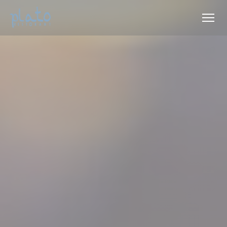
Πίνακας διαχείρισης "Μπισκότων" (Cookies)