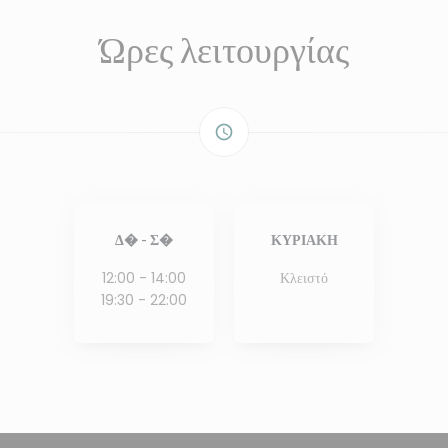
Ώρες λειτουργίας
access_time
Δ�
-
Σ�
ΚΥΡΙΑΚΉ
12:00 - 14:00
Κλειστό
19:30 - 22:00