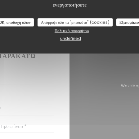
ενεργοποιήσετε
OK, αποδοχή όλων
Απόρριψε όλα τα "μπισκότα" (cookies)
Εξατομίκευ
Πολιτική απορρήτου
undefined
ΉΣΕΤΕ ΜΑΖΊ
ΠΑΡΑΚΆΤΩ
Waze Map ε