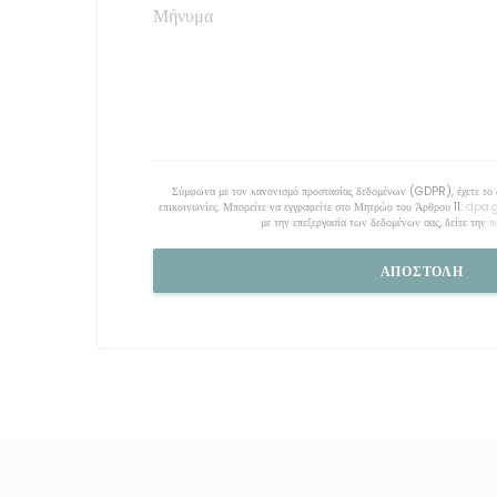
Σύμφωνα με τον κανονισμό προστασίας δεδομένων (GDPR), έχετε το δι
επικοινωνίες. Μπορείτε να εγγραφείτε στο Μητρώο του Άρθρου 11:
dpa.
με την επεξεργασία των δεδομένων σας, δείτε την
π