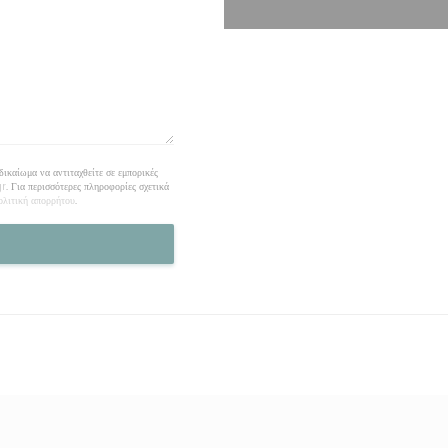
καίωμα να αντιταχθείτε σε εμπορικές
gr
. Για περισσότερες πληροφορίες σχετικά
ολιτική απορρήτου
.