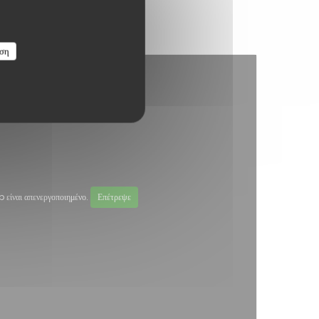
ση
ίναι απενεργοποιημένο.
Επέτρεψε