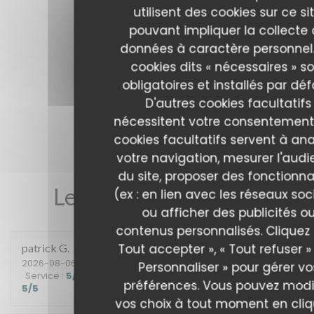
utilisent des cookies sur ce sit
pouvant impliquer la collecte
données à caractère personnel.
cookies dits « nécessaires » s
obligatoires et installés par déf
D'autres cookies facultatifs
nécessitent votre consentement
cookies facultatifs servent à ana
votre navigation, mesurer l'aud
du site, proposer des fonctionna
Les avis de nos clients
(ex : en lien avec les réseaux soc
ou afficher des publicités o
contenus personnalisés. Cliquez 
Tout accepter », « Tout refuser »
patrick
G
2026-08-06
- 12:15 - Couverts 2
Personnaliser » pour gérer vo
Service
:
5
/5
Ambiance
:
5
/5
Cuisine
:
5
/5
Qualité / Prix
:
préférences. Vous pouvez modi
5
/5
vos choix à tout moment en cli