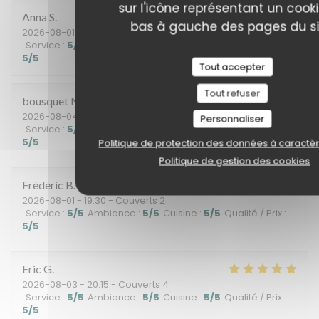
sur l'icône représentant un cook
Anna
S
bas à gauche des pages du si
2026-08-01
- 20:15 - Couverts 2
Service
:
5
/5
Ambiance
:
4
/5
Cuisine
:
5
/5
Qualité / Prix
:
5
/5
Tout accepter
Tout refuser
bousquet
M
2026-08-04
- 12:30 - Couverts 3
Personnaliser
Service
:
5
/5
Ambiance
:
5
/5
Cuisine
:
4
/5
Qualité / Prix
:
5
/5
Politique de protection des données à caractè
Politique de gestion des cookies
Frédéric
B
2026-08-01
- 19:30 - Couverts 2
Service
:
5
/5
Ambiance
:
5
/5
Cuisine
:
5
/5
Qualité / Prix
:
5
/5
Eric
G
2026-08-03
- 20:15 - Couverts 4
Service
:
5
/5
Ambiance
:
5
/5
Cuisine
:
5
/5
Qualité / Prix
:
5
/5