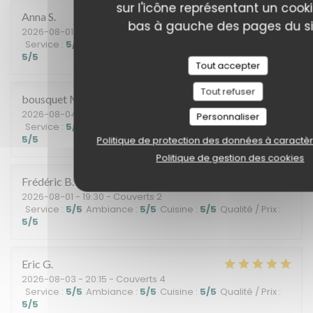
sur l'icône représentant un cook
Anna
S
bas à gauche des pages du si
2026-08-01
- 20:15 - Couverts 2
Service
:
5
/5
Ambiance
:
4
/5
Cuisine
:
5
/5
Qualité / Prix
:
5
/5
Tout accepter
Tout refuser
bousquet
M
2026-08-04
- 12:30 - Couverts 3
Personnaliser
Service
:
5
/5
Ambiance
:
5
/5
Cuisine
:
4
/5
Qualité / Prix
:
5
/5
Politique de protection des données à caractè
Politique de gestion des cookies
Frédéric
B
2026-08-01
- 19:30 - Couverts 2
Service
:
5
/5
Ambiance
:
5
/5
Cuisine
:
5
/5
Qualité / Prix
:
5
/5
Eric
G
2026-08-03
- 20:15 - Couverts 4
Service
:
5
/5
Ambiance
:
5
/5
Cuisine
:
5
/5
Qualité / Prix
:
5
/5