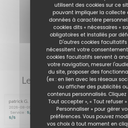
utilisent des cookies sur ce sit
pouvant impliquer la collecte
données à caractère personnel.
cookies dits « nécessaires » s
obligatoires et installés par déf
D'autres cookies facultatifs
nécessitent votre consentement
cookies facultatifs servent à ana
votre navigation, mesurer l'aud
du site, proposer des fonctionna
Les avis de nos clients
(ex : en lien avec les réseaux soc
ou afficher des publicités o
contenus personnalisés. Cliquez 
Tout accepter », « Tout refuser »
patrick
G
2026-08-06
- 12:15 - Couverts 2
Personnaliser » pour gérer vo
Service
:
5
/5
Ambiance
:
5
/5
Cuisine
:
5
/5
Qualité / Prix
:
préférences. Vous pouvez modi
5
/5
vos choix à tout moment en cli