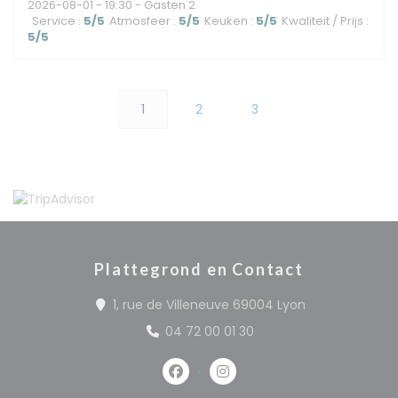
2026-08-01
- 19:30 - Gasten 2
Service
:
5
/5
Atmosfeer
:
5
/5
Keuken
:
5
/5
Kwaliteit / Prijs
:
5
/5
1
2
3
Plattegrond en Contact
((opent in een
1, rue de Villeneuve 69004 Lyon
04 72 00 01 30
Facebook ((opent in een nieuw 
Instagram ((opent in een