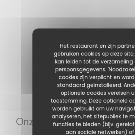
Het restaurant en zijn partne
gebruiken cookies op deze site
kan leiden tot de verzameling
persoonsgegevens. 'Noodzakeli
cookies zijn verplicht en wor
standaard geïnstalleerd. And
optionele cookies vereisen 
toestemming. Deze optionele co
worden gebruikt om uw navigat
analyseren, het sitepubliek te m
Onze gastbeoordelingen
functies te bieden (bijv. gerela
aan sociale netwerken) of