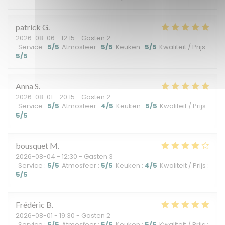
patrick
G
2026-08-06
- 12:15 - Gasten 2
Service
:
5
/5
Atmosfeer
:
5
/5
Keuken
:
5
/5
Kwaliteit / Prijs
:
5
/5
Anna
S
2026-08-01
- 20:15 - Gasten 2
Service
:
5
/5
Atmosfeer
:
4
/5
Keuken
:
5
/5
Kwaliteit / Prijs
:
5
/5
bousquet
M
2026-08-04
- 12:30 - Gasten 3
Service
:
5
/5
Atmosfeer
:
5
/5
Keuken
:
4
/5
Kwaliteit / Prijs
:
5
/5
Frédéric
B
2026-08-01
- 19:30 - Gasten 2
Service
:
5
/5
Atmosfeer
:
5
/5
Keuken
:
5
/5
Kwaliteit / Prijs
: