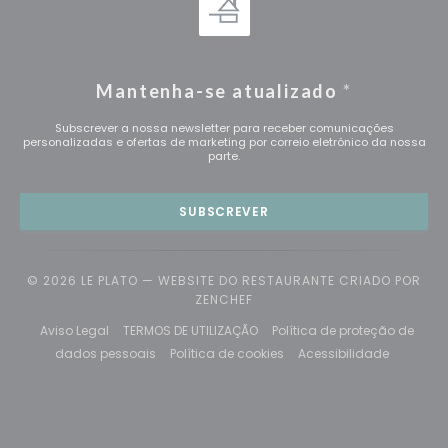
Mantenha-se atualizado
*
Subscrever a nossa newsletter para receber comunicações
personalizadas e ofertas de marketing por correio eletrónico da nossa
parte.
SUBSCREVER
© 2026 LE PLATO — WEBSITE DO RESTAURANTE CRIADO POR
((ABRE NUMA NOVA JANELA))
ZENCHEF
((abre numa nova janela))
((abre numa nova janela))
Aviso Legal
TERMOS DE UTILIZAÇÃO
Política de proteção de
((abre numa nova janela))
((abre numa nova janela)
((abre nu
dados pessoais
Política de cookies
Acessibilidade