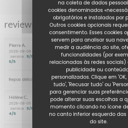
na coleta de dados pessoai
cookies denominados «necessár
obrigatórios e instalados por 
reviews_from_our_clients_fol
Outros cookies opcionais requ
consentimento. Esses cookies o
servem para analisar sua nav
Pierre
A
medir a audiência do site, of
2026-08-08
- 20:00 - guests 10
funcionalidades (por exem
service
:
5
/5
ambience
:
5
/5
menu
:
5
/5
quality_price
:
relacionadas às redes sociais) 
5
/5
publicidade ou conteúd
personalizados. Clique em 'OK,
Repas délicieux, service très agréable. Merci à vous !
tudo', 'Recusar tudo' ou 'Person
para gerenciar suas preferênci
Hélène
C
pode alterar suas escolhas a 
2026-08-05
- 20:00 - guests 2
momento clicando no ícone de
service
:
5
/5
ambience
:
5
/5
menu
:
5
/5
quality_price
:
no canto inferior esquerdo das
4
/5
do site.