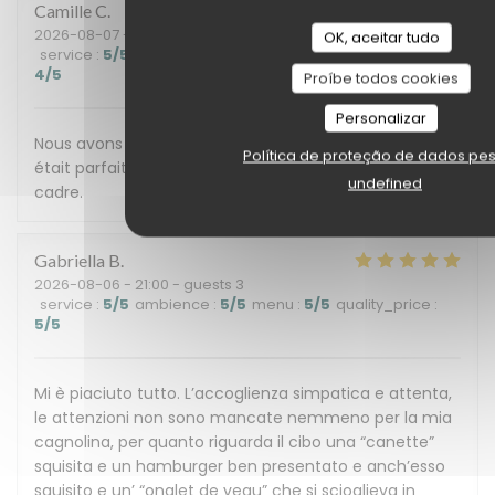
Camille
C
2026-08-07
- 20:30 - guests 4
OK, aceitar tudo
service
:
5
/5
ambience
:
5
/5
menu
:
5
/5
quality_price
:
4
/5
Proíbe todos cookies
Personalizar
Nous avons passé une excellente soirée. Le service
Política de proteção de dados pe
était parfait, les mets délicieux, le tout dans un beau
undefined
cadre.
Gabriella
B
2026-08-06
- 21:00 - guests 3
service
:
5
/5
ambience
:
5
/5
menu
:
5
/5
quality_price
:
5
/5
Mi è piaciuto tutto. L’accoglienza simpatica e attenta,
le attenzioni non sono mancate nemmeno per la mia
cagnolina, per quanto riguarda il cibo una “canette”
squisita e un hamburger ben presentato e anch’esso
squisito e un’ “onglet de veau” che si scioglieva in