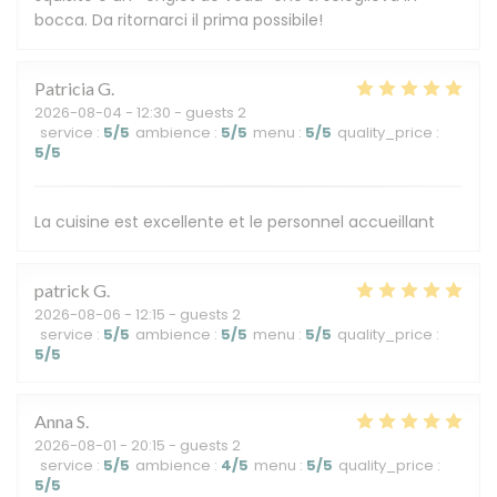
bocca. Da ritornarci il prima possibile!
Patricia
G
2026-08-04
- 12:30 - guests 2
service
:
5
/5
ambience
:
5
/5
menu
:
5
/5
quality_price
:
5
/5
La cuisine est excellente et le personnel accueillant
patrick
G
2026-08-06
- 12:15 - guests 2
service
:
5
/5
ambience
:
5
/5
menu
:
5
/5
quality_price
:
5
/5
Anna
S
2026-08-01
- 20:15 - guests 2
service
:
5
/5
ambience
:
4
/5
menu
:
5
/5
quality_price
:
5
/5