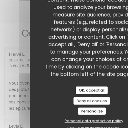
used to analyze your browsing
measure site audience, provi
features (e.g., related to socia
networks) or display personali
Our customer ratings
advertising or content. Click on 
accept all', 'Deny all' or 'Personal
to manage your preferences. 
Hervé
L
can change your choices at a
2026-08-08
- 19:45 - Guests 3
Service
:
5
/5
Ambiance
:
5
/5
Food
:
5
/5
Value
:
5
/5
time by clicking on the cookie ic
the bottom left of the site pag
Nous avons passé une excellente soirée en dégustant
des plats tous plus délicieux les uns que les autres, le
OK, accept all
personnel est très professionnel et très à l'écoute de
Deny all cookies
ses convives, c'est une adresse que je conseille à tous
les épicuriens. Nous y retournerons avec grand plaisir.
Personalize
Personal data protection policy
Leyla
D
Cookie management policy