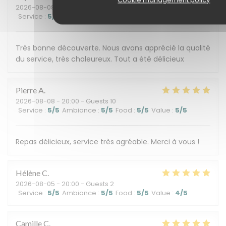
2026-08-08
- 13:00 - Guests 3
Service
:
5
/5
Ambiance
:
5
/5
Food
:
5
/5
Value
:
5
/5
Très bonne découverte. Nous avons apprécié la qualité
du service, très chaleureux. Tout a été délicieux
Pierre
A
2026-08-08
- 20:00 - Guests 10
Service
:
5
/5
Ambiance
:
5
/5
Food
:
5
/5
Value
:
5
/5
Repas délicieux, service très agréable. Merci à vous !
Hélène
C
2026-08-05
- 20:00 - Guests 2
Service
:
5
/5
Ambiance
:
5
/5
Food
:
5
/5
Value
:
4
/5
Camille
C