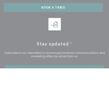
BOOK A TABLE
Stay updated
*
Subscribe to our newsletter to receive personalized communications and
marketing offers by email from us.
SUBSCRIBE
© 2026 LE PLATO — RESTAURANT WEBSITE CREATED BY
((OPENS IN A NEW WINDOW))
ZENCHEF
((opens in a new window))
((opens in a new window))
((open
Disclaimer
TERMS OF USE
Personal data protection policy
((opens in a new window))
((opens in a new win
Cookies policy
Accessibility