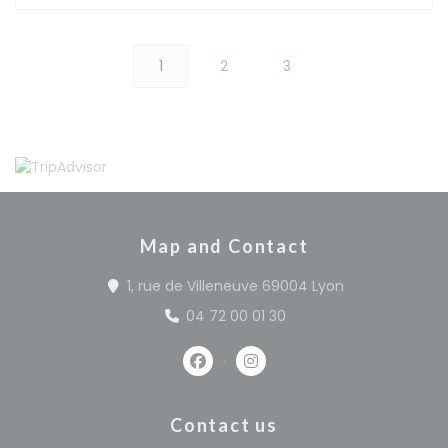
1
2
3
Map and Contact
((opens in a 
1, rue de Villeneuve 69004 Lyon
04 72 00 01 30
Facebook ((opens in a new win
Instagram ((opens in a 
Contact us