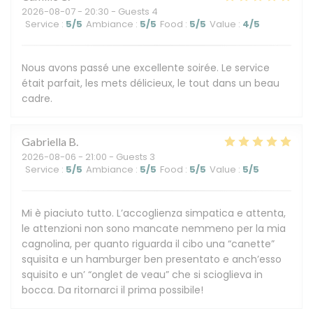
2026-08-07
- 20:30 - Guests 4
Service
:
5
/5
Ambiance
:
5
/5
Food
:
5
/5
Value
:
4
/5
Nous avons passé une excellente soirée. Le service
était parfait, les mets délicieux, le tout dans un beau
cadre.
Gabriella
B
2026-08-06
- 21:00 - Guests 3
Service
:
5
/5
Ambiance
:
5
/5
Food
:
5
/5
Value
:
5
/5
Mi è piaciuto tutto. L’accoglienza simpatica e attenta,
le attenzioni non sono mancate nemmeno per la mia
cagnolina, per quanto riguarda il cibo una “canette”
squisita e un hamburger ben presentato e anch’esso
squisito e un’ “onglet de veau” che si scioglieva in
bocca. Da ritornarci il prima possibile!