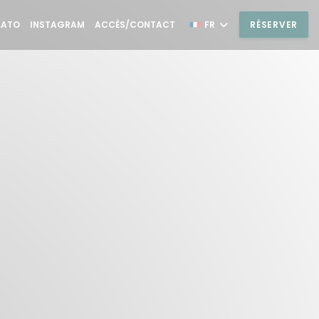
((OUVRE UNE NOUVELLE FENÊTRE))
((OUVRE UNE NOUVELLE FENÊTRE))
LATO
INSTAGRAM
ACCÈS/CONTACT
FR
RÉSERVER