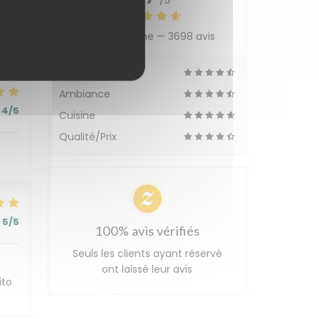
/5
Note moyenne —
3698 avis
4
/5
Service
Ambiance
4
/5
Cuisine
Qualité/Prix
5
/5
100% avis vérifiés
Seuls les clients ayant réservé
ont laissé leur avis
ito