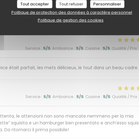
Tout accepter
Tout refuser
Personnaliser
Politique de protection des données à caractère personnel
Service
:
5
/5
Ambiance
:
5
/5
Cuisine
:
5
/5
Qualité / Prix
:
Politique de gestion des cookies
Service
:
5
/5
Ambiance
:
5
/5
Cuisine
:
5
/5
Qualité / Prix
:
ce était parfait, les mets délicieux, le tout dans un beau cadre.
Service
:
5
/5
Ambiance
:
5
/5
Cuisine
:
5
/5
Qualité / Prix
:
e attenta, le attenzioni non sono mancate nemmeno per la mia
nette” squisita e un hamburger ben presentato e anch’esso squis
 Da ritornarci il prima possibile!