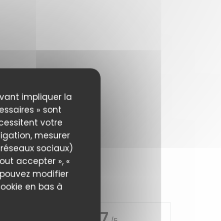
uvant impliquer la
essaires » sont
écessitent votre
igation, mesurer
s réseaux sociaux)
out accepter », «
s pouvez modifier
cookie en bas à
4.7