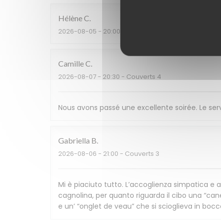
Hélène
C
2026-08-05
- 20:00 - Couverts 2
Camille
C
2026-08-07
- 20:30 - Couverts 4
Nous avons passé une excellente soirée. Le servi
Gabriella
B
2026-08-06
- 21:00 - Couverts 3
Mi è piaciuto tutto. L’accoglienza simpatica 
cagnolina, per quanto riguarda il cibo una “ca
e un’ “onglet de veau” che si scioglieva in bocca.