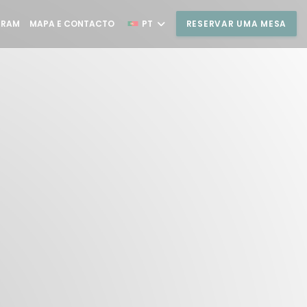
((ABRE NUMA NOVA JANELA))
GRAM
MAPA E CONTACTO
PT
RESERVAR UMA MESA
UMA NOVA JANELA))