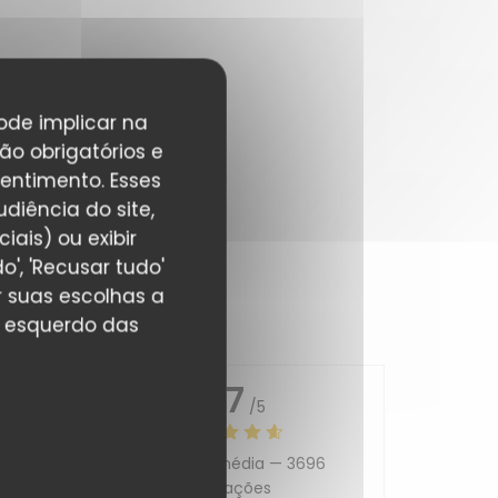
pode implicar na
ão obrigatórios e
entimento. Esses
diência do site,
ais) ou exibir
', 'Recusar tudo'
r suas escolhas a
r esquerdo das
4.7
/5
Avaliação média —
3696
5
/5
avaliações