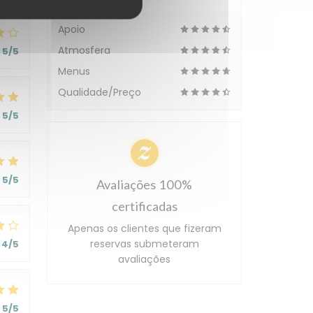
Apoio
Atmosfera
5
/5
Menus
Qualidade/Preço
5
/5
5
/5
Avaliações 100%
certificadas
Apenas os clientes que fizeram
reservas submeteram
4
/5
avaliações
5
/5