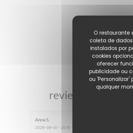
O restaurante e
coleta de dados 
instalados por 
cookies opciona
oferecer func
publicidade ou c
ou 'Personalizar
qualquer mome
reviews_from_our
Anna
S
2026-08-01
- 20:15 - guests 2