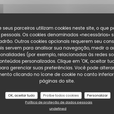
 seus parceiros utilizam cookies neste site, o que 
pessoais. Os cookies denominados «necessários» s
padrão. Outros cookies opcionais requerem seu cons
is servem para analisar sua navegação, medir a au
ionalidades (por exemplo, relacionadas às redes soci
onteúdos personalizados. Clique em 'OK, aceitar tudo
' para gerenciar suas preferências. Você pode altera
nto clicando no ícone de cookie no canto inferio
_clients_following_booking
páginas do site.
OK, aceitar tudo
Proíbe todos cookies
Personalizar
Política de proteção de dados pessoais
undefined
service
:
5
/5
ambience
:
4
/5
menu
:
5
/5
quality_price
: