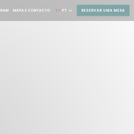
((ABRE NUMA NOVA JANELA))
GRAM
MAPA E CONTACTO
PT
RESERVAR UMA MESA
UMA NOVA JANELA))