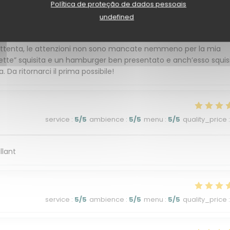
Política de proteção de dados pessoais
service
:
5
/5
ambience
:
5
/5
menu
:
5
/5
quality_price
:
undefined
e attenta, le attenzioni non sono mancate nemmeno per la mia
nette” squisita e un hamburger ben presentato e anch’esso squis
 Da ritornarci il prima possibile!
service
:
5
/5
ambience
:
5
/5
menu
:
5
/5
quality_price
:
llant
service
:
5
/5
ambience
:
5
/5
menu
:
5
/5
quality_price
: