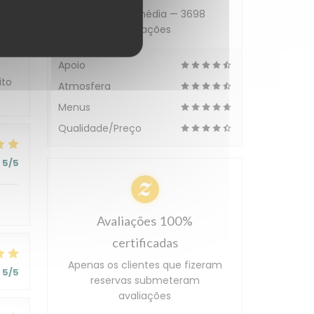
Avaliação média —
3698
5
/5
avaliações
Apoio
ito
Atmosfera
Menus
Qualidade/Preço
5
/5
Avaliações 100%
certificadas
Apenas os clientes que fizeram
5
/5
reservas submeteram
avaliações