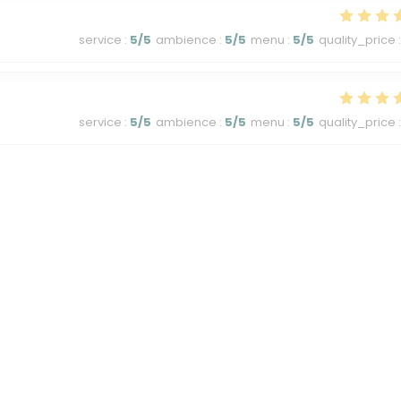
service
:
5
/5
ambience
:
5
/5
menu
:
5
/5
quality_price
:
service
:
5
/5
ambience
:
5
/5
menu
:
5
/5
quality_price
:
1
2
3