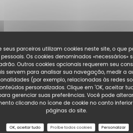
 seus parceiros utilizam cookies neste site, o que 
pessoais. Os cookies denominados «necessários» s
padrão. Outros cookies opcionais requerem seu cons
is servem para analisar sua navegação, medir a au
ionalidades (por exemplo, relacionadas às redes soci
onteúdos personalizados. Clique em 'OK, aceitar tudo
' para gerenciar suas preferências. Você pode altera
nto clicando no ícone de cookie no canto inferio
_clients_following_booking
páginas do site.
OK, aceitar tudo
Proíbe todos cookies
Personalizar