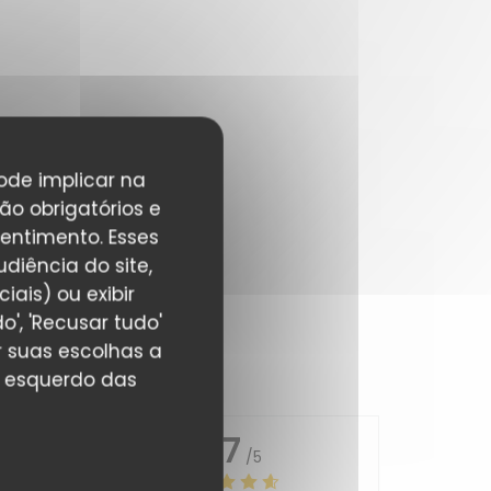
pode implicar na
ão obrigatórios e
entimento. Esses
diência do site,
ais) ou exibir
', 'Recusar tudo'
r suas escolhas a
r esquerdo das
4.7
/5