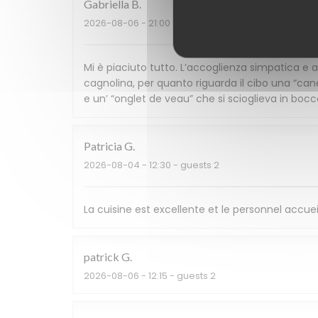
Gabriella
B
2026-08-06
- 21:00 - guests 3
Mi è piaciuto tutto. L’accoglienza simpatica 
cagnolina, per quanto riguarda il cibo una “ca
e un’ “onglet de veau” che si scioglieva in bocca.
Patricia
G
2026-08-04
- 12:30 - guests 2
La cuisine est excellente et le personnel accuei
patrick
G
2026-08-06
- 12:15 - guests 2