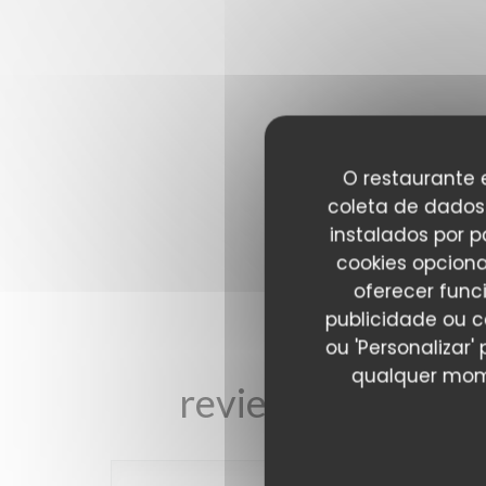
O restaurante e
coleta de dados 
instalados por 
cookies opciona
oferecer func
publicidade ou c
ou 'Personalizar
qualquer mome
reviews_from_our