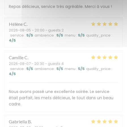
Repas délicieux, service très agréable. Merci à vous !
Hélène
C
2026-08-05
- 20:00 - guests 2
service
:
5
/5
ambience
:
5
/5
menu
:
5
/5
quality_price
:
4
/5
Camille
C
2026-08-07
- 20:30 - guests 4
service
:
5
/5
ambience
:
5
/5
menu
:
5
/5
quality_price
:
4
/5
Nous avons passé une excellente soirée. Le service
était parfait, les mets délicieux, le tout dans un beau
cadre.
Gabriella
B