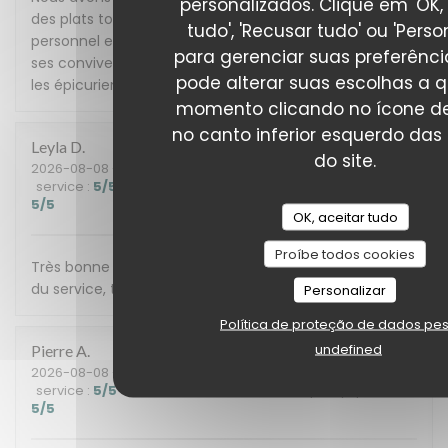
personalizados. Clique em 'OK,
des plats tous plus délicieux les uns que les autres, le
tudo', 'Recusar tudo' ou 'Person
personnel est très professionnel et très à l'écoute de
para gerenciar suas preferênci
ses convives, c'est une adresse que je conseille à tous
pode alterar suas escolhas a 
les épicuriens. Nous y retournerons avec grand plaisir.
momento clicando no ícone de
no canto inferior esquerdo das
Leyla
D
do site.
2026-08-08
- 13:00 - guests 3
service
:
5
/5
ambience
:
5
/5
menu
:
5
/5
quality_price
:
5
/5
OK, aceitar tudo
Proíbe todos cookies
Très bonne découverte. Nous avons apprécié la qualité
du service, très chaleureux. Tout a été délicieux
Personalizar
Política de proteção de dados pe
undefined
Pierre
A
2026-08-08
- 20:00 - guests 10
service
:
5
/5
ambience
:
5
/5
menu
:
5
/5
quality_price
:
5
/5