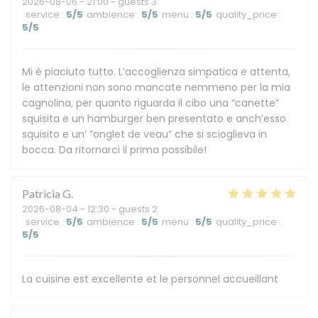
2026-08-06
- 21:00 - guests 3
service
:
5
/5
ambience
:
5
/5
menu
:
5
/5
quality_price
:
5
/5
Mi è piaciuto tutto. L’accoglienza simpatica e attenta,
le attenzioni non sono mancate nemmeno per la mia
cagnolina, per quanto riguarda il cibo una “canette”
squisita e un hamburger ben presentato e anch’esso
squisito e un’ “onglet de veau” che si scioglieva in
bocca. Da ritornarci il prima possibile!
Patricia
G
2026-08-04
- 12:30 - guests 2
service
:
5
/5
ambience
:
5
/5
menu
:
5
/5
quality_price
:
5
/5
La cuisine est excellente et le personnel accueillant