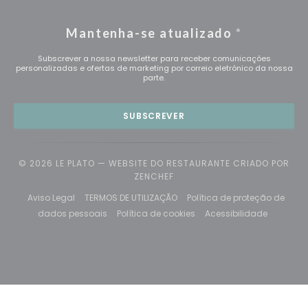
Mantenha-se atualizado
*
Subscrever a nossa newsletter para receber comunicações
personalizadas e ofertas de marketing por correio eletrónico da nossa
parte.
SUBSCREVER
© 2026 LE PLATO — WEBSITE DO RESTAURANTE CRIADO POR
((ABRE NUMA NOVA JANELA))
ZENCHEF
((abre numa nova janela))
((abre numa nova janela))
Aviso Legal
TERMOS DE UTILIZAÇÃO
Política de proteção de
((abre numa nova janela))
((abre numa nova janela)
((abre nu
dados pessoais
Política de cookies
Acessibilidade