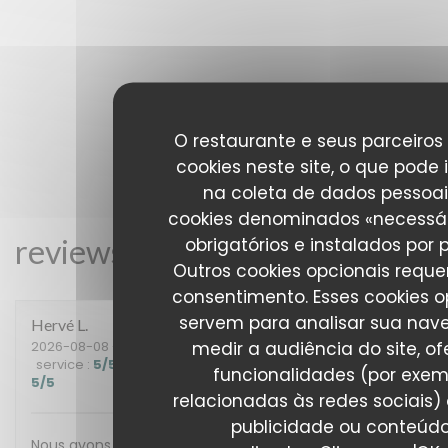
O restaurante e seus parceiros 
cookies neste site, o que pode 
na coleta de dados pessoai
cookies denominados «necessár
reviews_from_our_clients_fol
obrigatórios e instalados por 
Outros cookies opcionais requ
consentimento. Esses cookies o
servem para analisar sua nav
Hervé
L
medir a audiência do site, of
2026-08-08
- 19:45 - guests 3
service
:
5
/5
ambience
:
5
/5
menu
:
5
/5
quality_price
:
funcionalidades (por exem
5
/5
relacionadas às redes sociais) 
publicidade ou conteúd
Nous avons passé une excellente soirée en dégustant