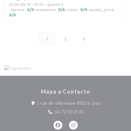
2026-08-01
- 19:30 - guests 2
service
:
5
/5
ambience
:
5
/5
menu
:
5
/5
quality_price
:
5
/5
1
2
3
Mapa e Contacto
((abre numa n
1, rue de Villeneuve 69004 Lyon
04 72 00 01 30
Facebook ((abre numa nova jan
Instagram ((abre numa n