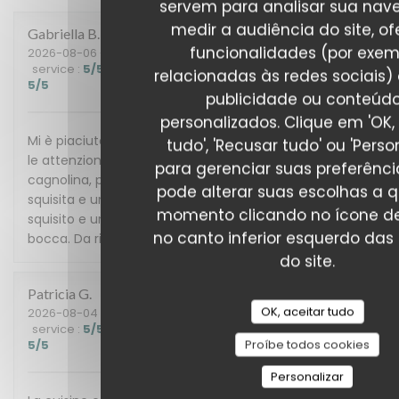
servem para analisar sua nav
medir a audiência do site, of
Gabriella
B
funcionalidades (por exem
2026-08-06
- 21:00 - guests 3
service
:
5
/5
ambience
:
5
/5
menu
:
5
/5
quality_price
:
relacionadas às redes sociais) 
5
/5
publicidade ou conteúd
personalizados. Clique em 'OK,
Mi è piaciuto tutto. L’accoglienza simpatica e attenta,
tudo', 'Recusar tudo' ou 'Person
le attenzioni non sono mancate nemmeno per la mia
para gerenciar suas preferênci
cagnolina, per quanto riguarda il cibo una “canette”
pode alterar suas escolhas a 
squisita e un hamburger ben presentato e anch’esso
momento clicando no ícone de
squisito e un’ “onglet de veau” che si scioglieva in
no canto inferior esquerdo das
bocca. Da ritornarci il prima possibile!
do site.
Patricia
G
OK, aceitar tudo
2026-08-04
- 12:30 - guests 2
service
:
5
/5
ambience
:
5
/5
menu
:
5
/5
quality_price
:
Proíbe todos cookies
5
/5
Personalizar