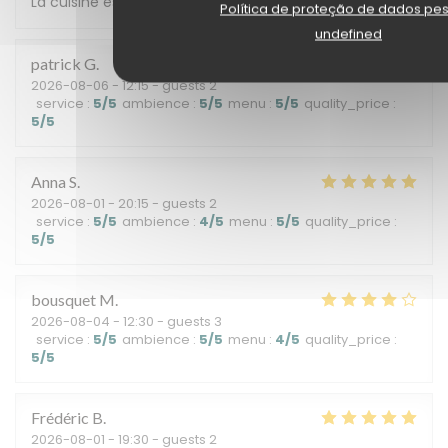
La cuisine est excellente et le personnel accueillant
Política de proteção de dados pe
undefined
patrick
G
2026-08-06
- 12:15 - guests 2
service
:
5
/5
ambience
:
5
/5
menu
:
5
/5
quality_price
:
5
/5
Anna
S
2026-08-01
- 20:15 - guests 2
service
:
5
/5
ambience
:
4
/5
menu
:
5
/5
quality_price
:
5
/5
bousquet
M
2026-08-04
- 12:30 - guests 3
service
:
5
/5
ambience
:
5
/5
menu
:
4
/5
quality_price
:
5
/5
Frédéric
B
2026-08-01
- 19:30 - guests 2