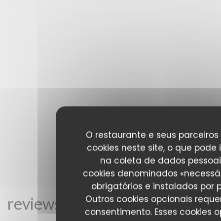
O restaurante e seus parceiros 
cookies neste site, o que pode 
na coleta de dados pessoai
cookies denominados «necessár
obrigatórios e instalados por 
Outros cookies opcionais requ
reviews_from_our_clients_fol
consentimento. Esses cookies o