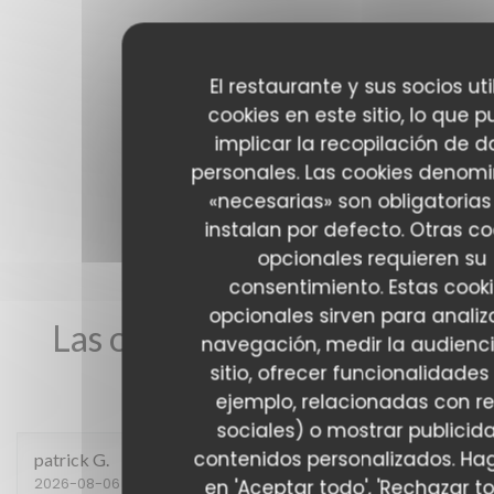
El restaurante y sus socios uti
cookies en este sitio, lo que 
implicar la recopilación de d
personales. Las cookies denom
«necesarias» son obligatorias
instalan por defecto. Otras co
opcionales requieren su
consentimiento. Estas cook
opcionales sirven para analiz
Las opiniones de nuestros
navegación, medir la audienci
clientes
sitio, ofrecer funcionalidades
ejemplo, relacionadas con r
sociales) o mostrar publicid
contenidos personalizados. Hag
patrick
G
2026-08-06
- 12:15 - Invitados 2
en 'Aceptar todo', 'Rechazar to