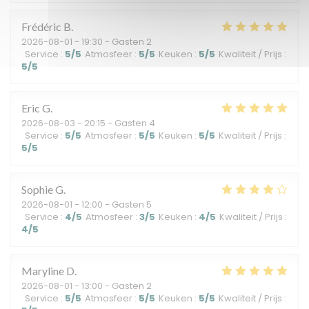
Frédéric
B
2026-08-01
- 19:30 - Gasten 2
Service
:
5
/5
Atmosfeer
:
5
/5
Keuken
:
5
/5
Kwaliteit / Prijs
:
5
/5
Eric
G
2026-08-03
- 20:15 - Gasten 4
Service
:
5
/5
Atmosfeer
:
5
/5
Keuken
:
5
/5
Kwaliteit / Prijs
:
5
/5
Sophie
G
2026-08-01
- 12:00 - Gasten 5
Service
:
4
/5
Atmosfeer
:
3
/5
Keuken
:
4
/5
Kwaliteit / Prijs
:
4
/5
Maryline
D
2026-08-01
- 13:00 - Gasten 2
Service
:
5
/5
Atmosfeer
:
5
/5
Keuken
:
5
/5
Kwaliteit / Prijs
: