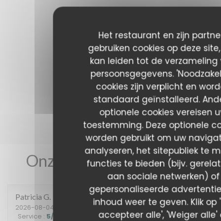
Het restaurant en zijn partne
gebruiken cookies op deze site
kan leiden tot de verzameling
persoonsgegevens. 'Noodzakeli
cookies zijn verplicht en wor
standaard geïnstalleerd. And
optionele cookies vereisen 
toestemming. Deze optionele co
worden gebruikt om uw navigat
analyseren, het sitepubliek te m
Onze gastbeoordelingen
functies te bieden (bijv. gerela
aan sociale netwerken) of
gepersonaliseerde advertentie
Patricia
G
inhoud weer te geven. Klik op 
2026-08-04
- 12:30 - Gasten 2
accepteer alle', 'Weiger alle' 
Service
:
5
/5
Atmosfeer
:
5
/5
Keuken
:
5
/5
Kwaliteit / Prijs
: