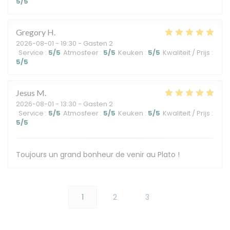
5
/5
Gregory
H
2026-08-01
- 19:30 - Gasten 2
Service
:
5
/5
Atmosfeer
:
5
/5
Keuken
:
5
/5
Kwaliteit / Prijs
:
5
/5
Jesus
M
2026-08-01
- 13:30 - Gasten 2
Service
:
5
/5
Atmosfeer
:
5
/5
Keuken
:
5
/5
Kwaliteit / Prijs
:
5
/5
Toujours un grand bonheur de venir au Plato !
1
2
3