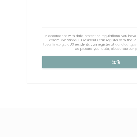
In accordance with data protection regulations, you have t
communications. UK residents can register with the Te
tpsonline.org.uk
. US residents can register at
donotcall.gov
we process your data, please see our
p