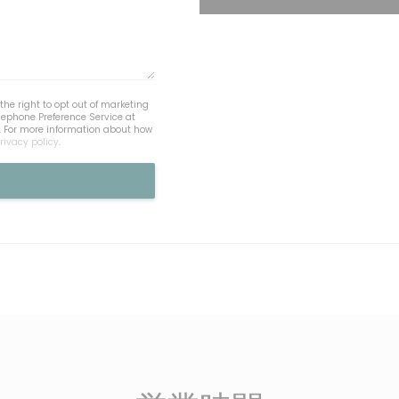
he right to opt out of marketing
lephone Preference Service at
. For more information about how
rivacy policy
.