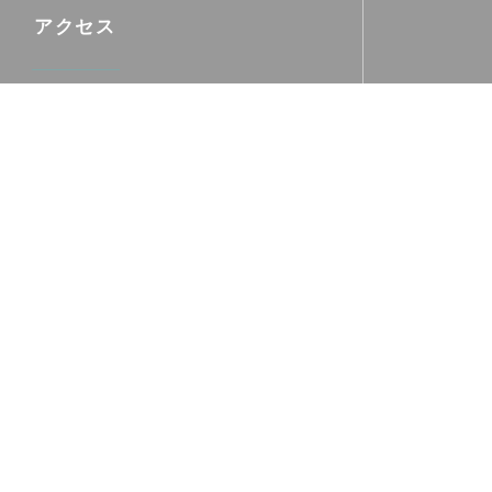
アクセス
最寄り駅
et C - Dir.Croix Rousse
ヴェリブ
v N° 4017 Place des Tapis
バス
C13/33/45
駐車場
Gros cailloux