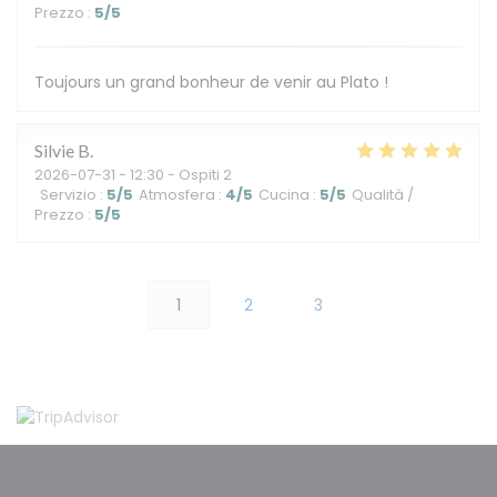
Prezzo
:
5
/5
Toujours un grand bonheur de venir au Plato !
Silvie
B
2026-07-31
- 12:30 - Ospiti 2
Servizio
:
5
/5
Atmosfera
:
4
/5
Cucina
:
5
/5
Qualità /
Prezzo
:
5
/5
1
2
3