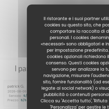
Il ristorante e i suoi partner uti
cookies su questo sito, che p
comportare la raccolta di d
personali. I cookies denomin
«necessari» sono obbligatori e in
per impostazione predefinita. 
cookies opzionali richiedono i
consenso. Questi cookies opzi
I pareri dei nostri clienti
servono per analizzare la t
navigazione, misurare l'audien
sito, fornire funzionalità (ad e
patrick
G
legate ai social network) o visua
2026-08-06
- 12:15 - Ospiti 2
pubblicità o contenuti personali
Servizio
:
5
/5
Atmosfera
:
5
/5
Cucina
:
5
/5
Qualità /
Clicca su 'Accetta tutto', 'Rifiuta 
Prezzo
:
5
/5
'Personalizza' per gestire le 