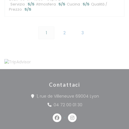
Servizio
:
5
/5
Atmosfera
:
5
/5
Cucina
:
5
/5
Qualità /
Prezzo
:
5
/5
1
2
3
Contattaci
((apre una nuo
1, rue de Villeneuve 69004 Lyon
04 72 00 01 30
Facebook ((apre una nuova fine
Instagram ((apre una nuo