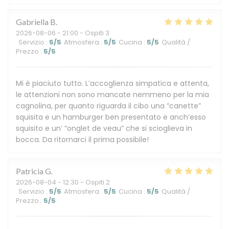
Gabriella
B
2026-08-06
- 21:00 - Ospiti 3
Servizio
:
5
/5
Atmosfera
:
5
/5
Cucina
:
5
/5
Qualità /
Prezzo
:
5
/5
Mi è piaciuto tutto. L’accoglienza simpatica e attenta,
le attenzioni non sono mancate nemmeno per la mia
cagnolina, per quanto riguarda il cibo una “canette”
squisita e un hamburger ben presentato e anch’esso
squisito e un’ “onglet de veau” che si scioglieva in
bocca. Da ritornarci il prima possibile!
Patricia
G
2026-08-04
- 12:30 - Ospiti 2
Servizio
:
5
/5
Atmosfera
:
5
/5
Cucina
:
5
/5
Qualità /
Prezzo
:
5
/5