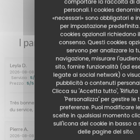
comportare la raccolta di d
personali. I cookies denomin
«necessari» sono obbligatori e in
per impostazione predefinita. 
cookies opzionali richiedono i
I pareri dei nostri clienti
consenso. Questi cookies opzi
servono per analizzare la t
navigazione, misurare l'audien
Leyla
D
sito, fornire funzionalità (ad e
2026-08-08
- 13:00 - Ospiti 3
legate ai social network) o visua
Servizio
:
5
/5
Atmosfera
:
5
/5
Cucina
:
5
/5
Qualità /
pubblicità o contenuti personali
Prezzo
:
5
/5
Clicca su 'Accetta tutto', 'Rifiuta 
'Personalizza' per gestire le 
Très bonne découverte. Nous avons apprécié la qualité
preferenze. Puoi modificare l
du service, très chaleureux. Tout a été délicieux
scelte in qualsiasi momento cl
sull'icona del cookie in basso a s
Pierre
A
delle pagine del sito.
2026-08-08
- 20:00 - Ospiti 10