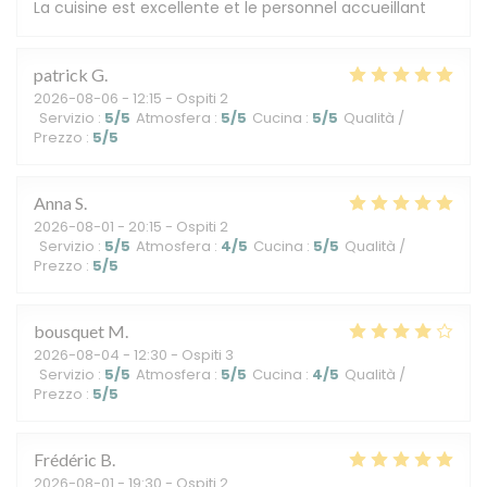
La cuisine est excellente et le personnel accueillant
patrick
G
2026-08-06
- 12:15 - Ospiti 2
Servizio
:
5
/5
Atmosfera
:
5
/5
Cucina
:
5
/5
Qualità /
Prezzo
:
5
/5
Anna
S
2026-08-01
- 20:15 - Ospiti 2
Servizio
:
5
/5
Atmosfera
:
4
/5
Cucina
:
5
/5
Qualità /
Prezzo
:
5
/5
bousquet
M
2026-08-04
- 12:30 - Ospiti 3
Servizio
:
5
/5
Atmosfera
:
5
/5
Cucina
:
4
/5
Qualità /
Prezzo
:
5
/5
Frédéric
B
2026-08-01
- 19:30 - Ospiti 2