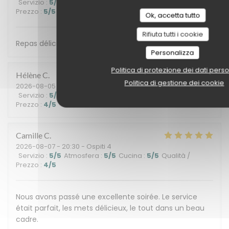
Servizio
:
5
/5
Atmosfera
:
5
/5
Cucina
:
5
/5
Qualità /
Prezzo
:
5
/5
Ok, accetta tutto
Rifiuta tutti i cookie
Repas délicieux, service très agréable. Merci à vous !
Personalizza
Politica di protezione dei dati perso
Hélène
C
Politica di gestione dei cookie
2026-08-05
- 20:00 - Ospiti 2
Servizio
:
5
/5
Atmosfera
:
5
/5
Cucina
:
5
/5
Qualità /
Prezzo
:
4
/5
Camille
C
2026-08-07
- 20:30 - Ospiti 4
Servizio
:
5
/5
Atmosfera
:
5
/5
Cucina
:
5
/5
Qualità /
Prezzo
:
4
/5
Nous avons passé une excellente soirée. Le service
était parfait, les mets délicieux, le tout dans un beau
cadre.