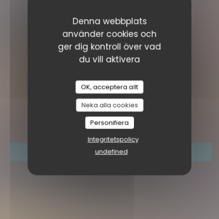
Denna webbplats
använder cookies och
ger dig kontroll över vad
du vill aktivera
OK, acceptera allt
Neka alla cookies
LE PLATO
|
LYON
Personifiera
Integritetspolicy
undefined
BOKA ETT BORD