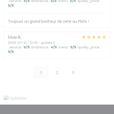
service
:
5
/5
ambience
:
5
/5
menu
:
5
/5
quality_price
:
5
/5
Toujours un grand bonheur de venir au Plato !
Silvie
B
2026-07-31
- 12:30 - guests 2
service
:
5
/5
ambience
:
4
/5
menu
:
5
/5
quality_price
:
5
/5
1
2
3