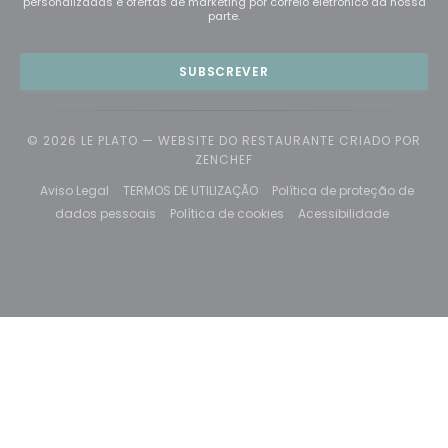
personalizadas e ofertas de marketing por correio eletrónico da nossa
parte.
SUBSCREVER
© 2026 LE PLATO — WEBSITE DO RESTAURANTE CRIADO POR
((ABRE NUMA NOVA JANELA))
ZENCHEF
((abre numa nova janela))
((abre numa nova janela))
Aviso Legal
TERMOS DE UTILIZAÇÃO
Política de proteção de
((abre numa nova janela))
((abre numa nova janela)
((abre nu
dados pessoais
Política de cookies
Acessibilidade