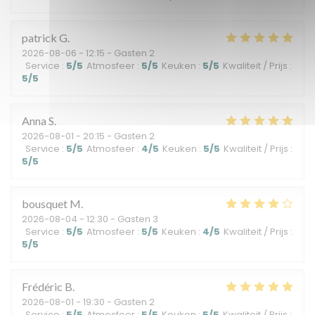
patrick
G
2026-08-06
- 12:15 - Gasten 2
Service
:
5
/5
Atmosfeer
:
5
/5
Keuken
:
5
/5
Kwaliteit / Prijs
:
5
/5
Anna
S
2026-08-01
- 20:15 - Gasten 2
Service
:
5
/5
Atmosfeer
:
4
/5
Keuken
:
5
/5
Kwaliteit / Prijs
:
5
/5
bousquet
M
2026-08-04
- 12:30 - Gasten 3
Service
:
5
/5
Atmosfeer
:
5
/5
Keuken
:
4
/5
Kwaliteit / Prijs
:
5
/5
Frédéric
B
2026-08-01
- 19:30 - Gasten 2
Service
:
5
/5
Atmosfeer
:
5
/5
Keuken
:
5
/5
Kwaliteit / Prijs
: