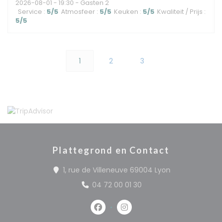
2026-08-01
- 19:30 - Gasten 2
Service
:
5
/5
Atmosfeer
:
5
/5
Keuken
:
5
/5
Kwaliteit / Prijs
:
5
/5
1
2
3
Plattegrond en Contact
((opent in een
1, rue de Villeneuve 69004 Lyon
04 72 00 01 30
Facebook ((opent in een nieuw 
Instagram ((opent in een