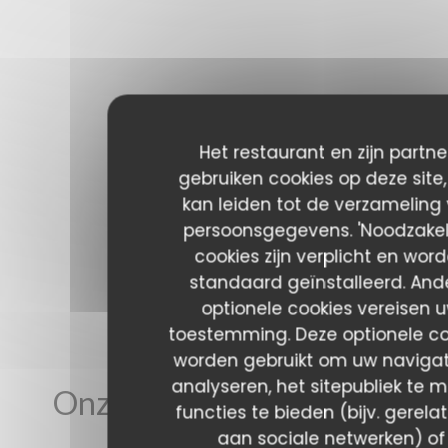
Het restaurant en zijn partne
gebruiken cookies op deze site
kan leiden tot de verzameling
persoonsgegevens. 'Noodzakeli
cookies zijn verplicht en wor
standaard geïnstalleerd. And
optionele cookies vereisen 
toestemming. Deze optionele co
worden gebruikt om uw navigat
analyseren, het sitepubliek te m
Onze gastbeoordelingen
functies te bieden (bijv. gerela
aan sociale netwerken) of