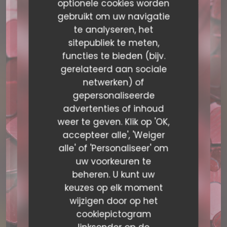
optionele cookies worden
gebruikt om uw navigatie
te analyseren, het
sitepubliek te meten,
functies te bieden (bijv.
gerelateerd aan sociale
netwerken) of
gepersonaliseerde
advertenties of inhoud
LE PLATO
weer te geven. Klik op 'OK,
BISTRONOMIQUE
|
LYON
accepteer alle', 'Weiger
alle' of 'Personaliseer' om
uw voorkeuren te
RESERVEER EEN TAFEL
beheren. U kunt uw
keuzes op elk moment
wijzigen door op het
cookiepictogram