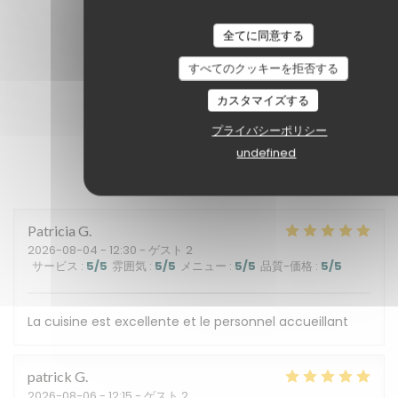
全てに同意する
すべてのクッキーを拒否する
カスタマイズする
プライバシーポリシー
undefined
顧客の評価
Patricia
G
2026-08-04
- 12:30 - ゲスト 2
サービス
:
5
/5
雰囲気
:
5
/5
メニュー
:
5
/5
品質-価格
:
5
/5
La cuisine est excellente et le personnel accueillant
patrick
G
2026-08-06
- 12:15 - ゲスト 2