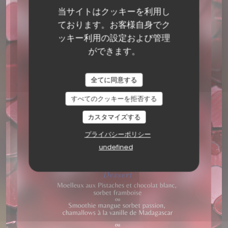
当サイトはクッキーを利用し
ております。お客様自身でク
ッキー利用の設定および管理
ができます。
全てに同意する
すべてのクッキーを拒否する
LE PLATO
BISTRONOMIQUE
|
LYON
カスタマイズする
プライバシーポリシー
undefined
予約