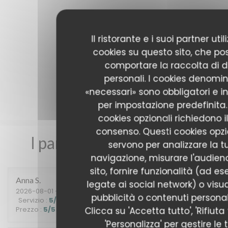
Il ristorante e i suoi partner uti
cookies su questo sito, che p
comportare la raccolta di d
personali. I cookies denomin
«necessari» sono obbligatori e in
per impostazione predefinita. 
cookies opzionali richiedono i
consenso. Questi cookies opzi
I pareri dei nostri clienti
servono per analizzare la t
navigazione, misurare l'audien
sito, fornire funzionalità (ad e
Anna
S
legate ai social network) o visua
2026-08-01
- 20:15 - Ospiti 2
pubblicità o contenuti personali
Servizio
:
5
/5
Atmosfera
:
4
/5
Cucina
:
5
/5
Qualità /
Clicca su 'Accetta tutto', 'Rifiuta 
Prezzo
:
5
/5
'Personalizza' per gestire le 