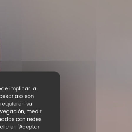
ede implicar la
cesarias» son
 requieren su
avegación, medir
ionadas con redes
clic en 'Aceptar