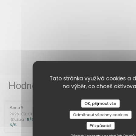
Tato stránka využívá cookies a d
Hodnocení našich zákazníků
na výběr, co chceš aktivova
OK, přijmout vše
Anna
S
2026-08-01
- 20:15 - Hosté 2
Odmítnout všechny cookies
Služba
:
5
/5
Atmosféra
:
4
/5
Kuchyně
:
5
/5
Kvalita / Cena
:
5
/5
Přizpůsobit
Zásady ochrany osobních údajů