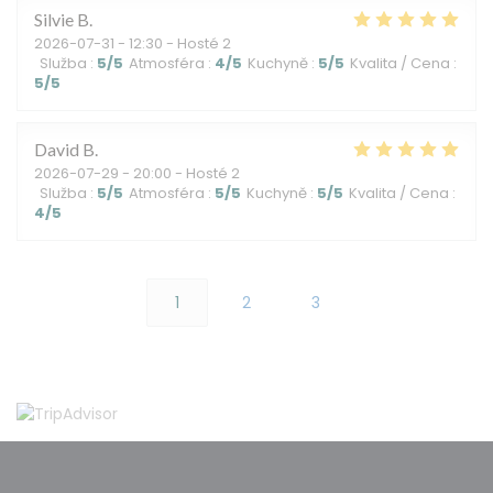
Silvie
B
2026-07-31
- 12:30 - Hosté 2
Služba
:
5
/5
Atmosféra
:
4
/5
Kuchyně
:
5
/5
Kvalita / Cena
:
5
/5
David
B
2026-07-29
- 20:00 - Hosté 2
Služba
:
5
/5
Atmosféra
:
5
/5
Kuchyně
:
5
/5
Kvalita / Cena
:
4
/5
1
2
3