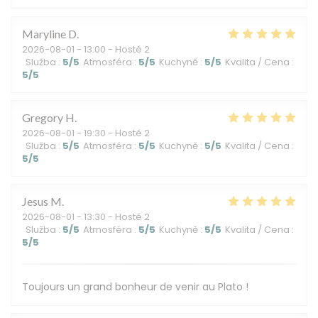
Maryline
D
2026-08-01
- 13:00 - Hosté 2
Služba
:
5
/5
Atmosféra
:
5
/5
Kuchyně
:
5
/5
Kvalita / Cena
:
5
/5
Gregory
H
2026-08-01
- 19:30 - Hosté 2
Služba
:
5
/5
Atmosféra
:
5
/5
Kuchyně
:
5
/5
Kvalita / Cena
:
5
/5
Jesus
M
2026-08-01
- 13:30 - Hosté 2
Služba
:
5
/5
Atmosféra
:
5
/5
Kuchyně
:
5
/5
Kvalita / Cena
:
5
/5
Toujours un grand bonheur de venir au Plato !