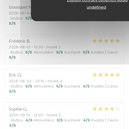
bousquet
M
undefined
2026-08-04
- 12:30 - Hosté 3
Služba
:
5
/5
Atmosféra
:
5
/5
Kuchyně
:
4
/5
Kvalita / Cena
:
5
/5
Frédéric
B
2026-08-01
- 19:30 - Hosté 2
Služba
:
5
/5
Atmosféra
:
5
/5
Kuchyně
:
5
/5
Kvalita / Cena
:
5
/5
Eric
G
2026-08-03
- 20:15 - Hosté 4
Služba
:
5
/5
Atmosféra
:
5
/5
Kuchyně
:
5
/5
Kvalita / Cena
:
5
/5
Sophie
G
2026-08-01
- 12:00 - Hosté 5
Služba
:
4
/5
Atmosféra
:
3
/5
Kuchyně
:
4
/5
Kvalita / Cena
:
4
/5