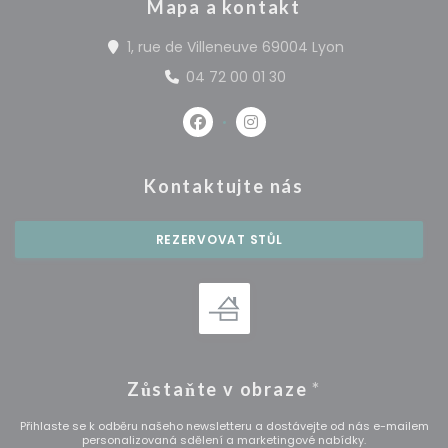
Mapa a kontakt
((otevře se v
1, rue de Villeneuve 69004 Lyon
04 72 00 01 30
Facebook ((otevře se v novém 
Instagram ((otevře se v
Kontaktujte nás
REZERVOVAT STŮL
Zůstaňte v obraze
*
Přihlaste se k odběru našeho newsletteru a dostávejte od nás e-mailem
personalizovaná sdělení a marketingové nabídky.